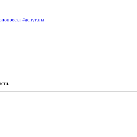
онопроект
#депутаты
асти.