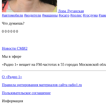
Лора Луганская
#автомобили
#водители
#машины
#осаго
#полис
#госдума
#зак
Что думаешь?
0
0
0
0
0
0
Новости СМИ2
Мы в эфире
«Радио 1» вещает на FM-частотах в 55 городах Московской обл
О «Радио 1»
Правила цитирования материалов сайта radio1.ru
Пользовательское соглашение
Информация