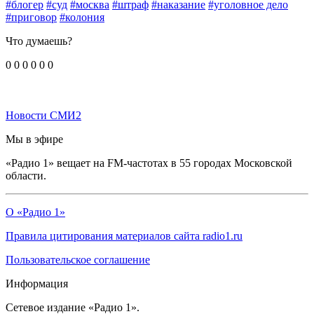
#блогер
#суд
#москва
#штраф
#наказание
#уголовное дело
#приговор
#колония
Что думаешь?
0
0
0
0
0
0
Новости СМИ2
Мы в эфире
«Радио 1» вещает на FM-частотах в 55 городах Московской
области.
О «Радио 1»
Правила цитирования материалов сайта radio1.ru
Пользовательское соглашение
Информация
Сетевое издание «Радио 1».