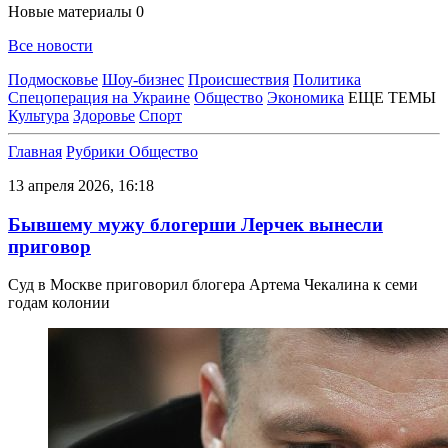
Новые материалы
0
Все новости
Подмосковье
Шоу-бизнес
Происшествия
Политика
Спецоперация на Украине
Общество
Экономика
ЕЩЕ ТЕМЫ
Культура
Здоровье
Спорт
Главная
Рубрики
Общество
13 апреля 2026, 16:18
Бывшему мужу блогерши Лерчек вынесли
приговор
Суд в Москве приговорил блогера Артема Чекалина к семи
годам колонии