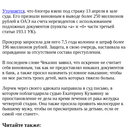
Уточняется
, что блогера взяли под стражу 13 апреля в зале
суда. Его признали виновным в выводе более 250 миллионов
рублей в ОАЭ на счета нерезидентов с использованием
подложных документов (пункты «а» и «б» части третьей
статьи 193.1 УК).
Прокурор запросила для него 7,5 года колонии и штраф более
196 миллионов рублей. Защита, в свою очередь, настаивала на
оправдании за отсутствием состава преступления.
В последнем слове Чекалин заявил, что искренне не считает
себя виновным, так как не предоставлял никаких документов
в банк, а также просил назначить условное наказание, чтобы
он мог растить троих детей, мать которых тяжело больна.
Лерчек через своего адвоката направила в суд письмо, в
котором поблагодарила судью Екатерину Кузьмину за
приостановление ее дела на время лечения от рака желудка
четвертой стадии. Она также просила проявить милосердие к
бывшему мужу, чтобы он присматривать за детьми, если ее
самой «не станет».
Читайте также: