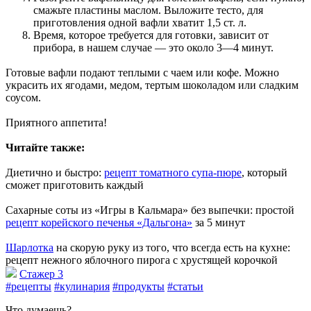
смажьте пластины маслом. Выложите тесто, для
приготовления одной вафли хватит 1,5 ст. л.
Время, которое требуется для готовки, зависит от
прибора, в нашем случае — это около 3—4 минут.
Готовые вафли подают теплыми с чаем или кофе. Можно
украсить их ягодами, медом, тертым шоколадом или сладким
соусом.
Приятного аппетита!
Читайте также:
Диетично и быстро:
рецепт томатного супа-пюре
, который
сможет приготовить каждый
Сахарные соты из «Игры в Кальмара» без выпечки: простой
рецепт корейского печенья «Дальгона»
за 5 минут
Шарлотка
на скорую руку из того, что всегда есть на кухне:
рецепт нежного яблочного пирога с хрустящей корочкой
Стажер 3
#рецепты
#кулинария
#продукты
#статьи
Что думаешь?