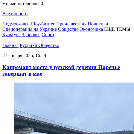
Новые материалы
0
Все новости
Подмосковье
Шоу-бизнес
Происшествия
Политика
Спецоперация на Украине
Общество
Экономика
ЕЩЕ ТЕМЫ
Культура
Здоровье
Спорт
Главная
Рубрики
Общество
27 января 2025, 16:29
Капремонт моста у рузской деревни Поречье
завершат в мае