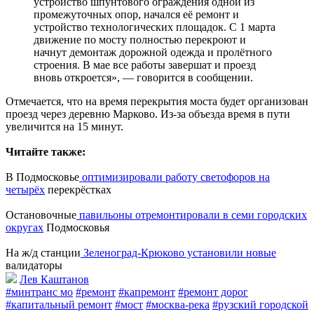
устройство шпунтового ограждения одной из
промежуточных опор, начался её ремонт и
устройство технологических площадок. С 1 марта
движение по мосту полностью перекроют и
начнут демонтаж дорожной одежда и пролётного
строения. В мае все работы завершат и проезд
вновь откроется», — говорится в сообщении.
Отмечается, что на время перекрытия моста будет организован
проезд через деревню Марково. Из-за объезда время в пути
увеличится на 15 минут.
Читайте также:
В Подмосковье
оптимизировали работу светофоров на
четырёх
перекрёстках
Остановочные
павильоны отремонтировали в семи городских
округах
Подмосковья
На ж/д станции
Зеленоград-Крюково установили новые
валидаторы
Лев Каштанов
#минтранс мо
#ремонт
#капремонт
#ремонт дорог
#капитальный ремонт
#мост
#москва-река
#рузский городской