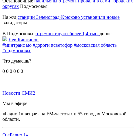
Остановочные
павильоны отремонтировали в семи городских
округах
Подмосковья
На ж/д
станции Зеленоград-Крюково установили новые
валидаторы
В Подмосковье
отремонтируют более 1,4 тыс.
дорог
Лев Каштанов
#минтранс мо
#дороги
#светофор
#московская область
#подмосковье
Что думаешь?
0
0
0
0
0
0
Новости СМИ2
Мы в эфире
«Радио 1» вещает на FM-частотах в 55 городах Московской
области.
О «Радио 1»