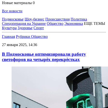
Новые материалы
0
Все новости
Подмосковье
Шоу-бизнес
Происшествия
Политика
Спецоперация на Украине
Общество
Экономика
ЕЩЕ ТЕМЫ
Культура
Здоровье
Спорт
Главная
Рубрики
Общество
27 января 2025, 14:36
В Подмосковье оптимизировали работу
светофоров на четырёх перекрёстках