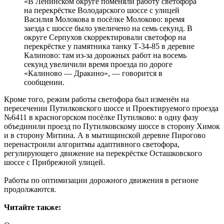
«В Ленинском округе поменяли работу светофора
на перекрёстке Володарского шоссе с улицей
Василия Молокова в посёлке Молоково: время
заезда с шоссе было увеличено на семь секунд. В
округе Серпухов скорректировали светофор на
перекрёстке у памятника танку Т-34-85 в деревне
Калиново: там из-за дорожных работ на восемь
секунд увеличили время проезда по дороге
«Калиново — Дракино», — говорится в
сообщении.
Кроме того, режим работы светофора был изменён на
пересечении Путилковского шоссе и Проектируемого проезда
№6411 в красногорском посёлке Путилково: в одну фазу
объединили проезд по Путилковскому шоссе в сторону Химок
и в сторону Митина. А в мытищинской деревне Пирогово
перенастроили алгоритмы адаптивного светофора,
регулирующего движение на перекрёстке Осташковского
шоссе с Прибрежной улицей.
Работы по оптимизации дорожного движения в регионе
продолжаются.
Читайте также: