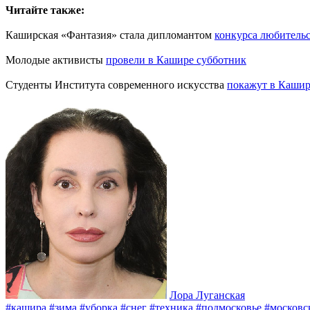
Читайте также:
Каширская «Фантазия» стала дипломантом
конкурса любительс
Молодые активисты
провели в Кашире субботник
Студенты Института современного искусства
покажут в Каши
Лора Луганская
#кашира
#зима
#уборка
#снег
#техника
#подмосковье
#московс