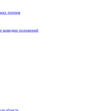
ких театров
ре комедию положений
кая область