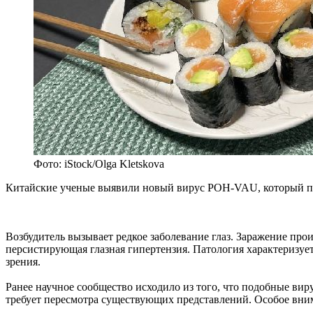
Фото: iStock/Olga Kletskova
Китайские ученые выявили новый вирус POH‑VAU, который пораж
Возбудитель вызывает редкое заболевание глаз. Заражение пр
персистирующая глазная гипертензия. Патология характеризуе
зрения.
Ранее научное сообщество исходило из того, что подобные ви
требует пересмотра существующих представлений. Особое вним