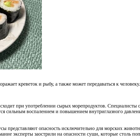
ает креветок и рыбу, а также может передаваться к человеку. О
оисходит при употреблении сырых морепродуктов. Специалисты о
тся сильным воспалением и повышением внутриглазного давления
русы представляют опасность исключительно для морских животн
ание эксперты заострили на опасности суши, которые столь поп