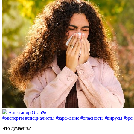
Александр Огарёв
#эксперты
#специалисты
#заражение
#опасность
#вирусы
#зре
Что думаешь?