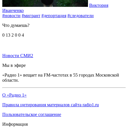
Виктория
Иванченко
#новости
#мигрант
#депортация
#следователи
Что думаешь?
0
13
2
0
0
4
Новости СМИ2
Мы в эфире
«Радио 1» вещает на FM-частотах в 55 городах Московской
области.
О «Радио 1»
Правила цитирования материалов сайта radio1.ru
Пользовательское соглашение
Информация