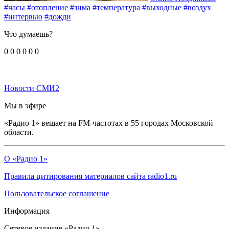
#часы
#отопление
#зима
#температура
#выходные
#воздух
#интервью
#дожди
Что думаешь?
0
0
0
0
0
0
Новости СМИ2
Мы в эфире
«Радио 1» вещает на FM-частотах в 55 городах Московской
области.
О «Радио 1»
Правила цитирования материалов сайта radio1.ru
Пользовательское соглашение
Информация
Сетевое издание «Радио 1».