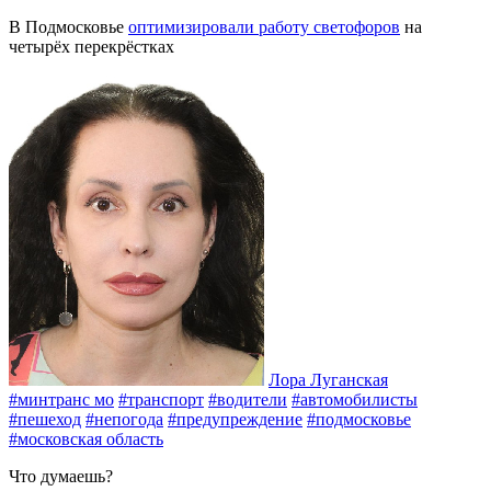
В Подмосковье
оптимизировали работу светофоров
на
четырёх перекрёстках
Лора Луганская
#минтранс мо
#транспорт
#водители
#автомобилисты
#пешеход
#непогода
#предупреждение
#подмосковье
#московская область
Что думаешь?