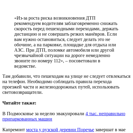
«Из-за роста риска возникновения ДТП
рекомендуем водителям заблаговременно снижать
скорость перед пешеходными переходами, держать
дистанцию и не совершать резких манёвров. Если
вам нужно остановиться, следует делать это не
обочине, а на парковке, площадке для отдыха или
АЗС. При ДТП, поломке автомобиля или другой
чрезвычайной ситуации на дороге немедленно
звоните по номеру 112», – посоветовали в
ведомстве.
Там добавили, что пешеходам на улице не следует отвлекаться
на телефон. Необходимо соблюдать правила перехода
проезжей части и железнодорожных путей, использовать
световозвращатели.
Читайте также:
В Подмосковье за неделю эвакуировали
4 тыс. неправильно
припаркованных машин
Капремонт
моста у рузской деревни Поречье
завершат в мае