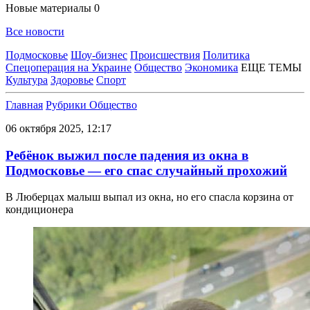
Новые материалы
0
Все новости
Подмосковье
Шоу-бизнес
Происшествия
Политика
Спецоперация на Украине
Общество
Экономика
ЕЩЕ ТЕМЫ
Культура
Здоровье
Спорт
Главная
Рубрики
Общество
06 октября 2025, 12:17
Ребёнок выжил после падения из окна в
Подмосковье — его спас случайный прохожий
В Люберцах малыш выпал из окна, но его спасла корзина от
кондиционера