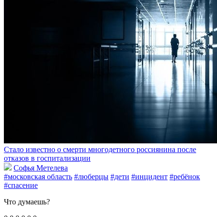
Стало известно о смерти многодетного россиянина после
отказов в госпитализации
Софья Метелева
#московская область
#люберцы
#дети
#инцидент
#ребёнок
#спасение
Что думаешь?