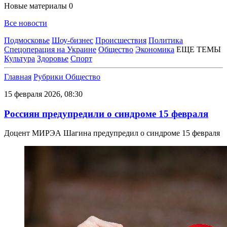
Новые материалы
0
Все новости
Подмосковье
Шоу-бизнес
Происшествия
Политика
Спецоперация на Украине
Общество
Экономика
ЕЩЕ ТЕМЫ
Культура
Здоровье
Спорт
Главная
Рубрики
Общество
15 февраля 2026, 08:30
Россиян предупредили о синдроме 15 февраля
Доцент МИРЭА Шагина предупредил о синдроме 15 февраля