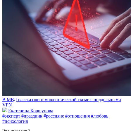
В МВД рассказали о мошеннической схеме с поддельными
VPN
Екатерина Коршунова
#эксперт
#праздник
#россияне
#отношения
#любовь
#психология