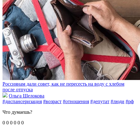
Россиянам дали совет, как не пересесть на воду с хлебом
после отпуска
Ольга Щелокова
#диспансеризация
#возраст
#отношения
#депутат
#люди
#рф
Что думаешь?
0
0
0
0
0
0