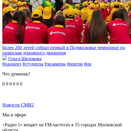
Более 260 детей собрал первый в Подмосковье чемпионат по
правилам дорожного движения
Ольга Щелокова
#пациент
#студенты
#экзамены
#ректор
#ии
Что думаешь?
0
0
0
0
0
0
Новости СМИ2
Мы в эфире
«Радио 1» вещает на FM-частотах в 55 городах Московской
области.