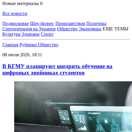
Новые материалы
0
Все новости
Подмосковье
Шоу-бизнес
Происшествия
Политика
Спецоперация на Украине
Общество
Экономика
ЕЩЕ ТЕМЫ
Культура
Здоровье
Спорт
Главная
Рубрики
Общество
08 июля 2026, 18:11
В КГМУ планируют внедрить обучение на
цифровых двойниках студентов