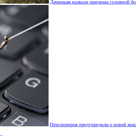
Дачникам назвали причины головной бол
Пенсионеров предупредили о новой мош