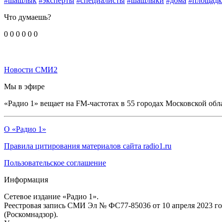
#шашлык
#эксперты
#специалисты
#шашлыки
#дома
#площад
Что думаешь?
0
0
0
0
0
0
Новости СМИ2
Мы в эфире
«Радио 1» вещает на FM-частотах в 55 городах Московской обл
О «Радио 1»
Правила цитирования материалов сайта radio1.ru
Пользовательское соглашение
Информация
Сетевое издание «Радио 1».
Реестровая запись СМИ Эл № ФС77-85036 от 10 апреля 2023 г
(Роскомнадзор).