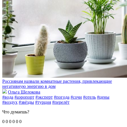
Россиянам назвали комнатные растения, привлекающие
негативную энергию в дом
Ольга Щелокова
#вода
#аэропорт
#эксперт
#погода
#сочи
#отель
#цены
#воздух
#звёзды
#турция
#перелёт
Что думаешь?
0
0
0
0
0
0