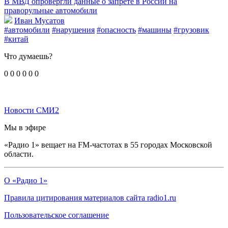
В МВД опровергли данные о запрете в России на
праворульные автомобили
Иван Мусатов
#автомобили
#нарушения
#опасность
#машины
#грузовик
#китай
Что думаешь?
0
0
0
0
0
0
Новости СМИ2
Мы в эфире
«Радио 1» вещает на FM-частотах в 55 городах Московской
области.
О «Радио 1»
Правила цитирования материалов сайта radio1.ru
Пользовательское соглашение