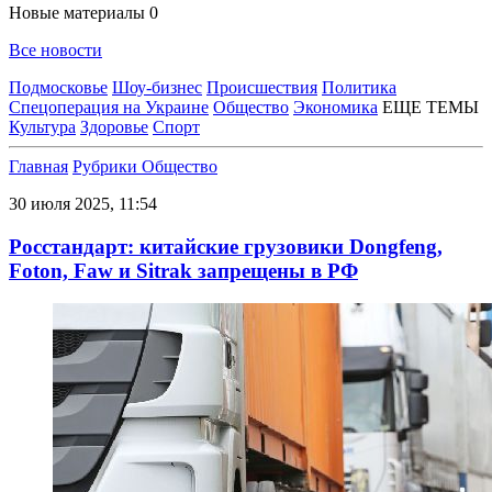
Новые материалы
0
Все новости
Подмосковье
Шоу-бизнес
Происшествия
Политика
Спецоперация на Украине
Общество
Экономика
ЕЩЕ ТЕМЫ
Культура
Здоровье
Спорт
Главная
Рубрики
Общество
30 июля 2025, 11:54
Росстандарт: китайские грузовики Dongfeng,
Foton, Faw и Sitrak запрещены в РФ