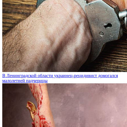
В Ленинградской области украинец-рецидивист домогался
малолетней падчерицы