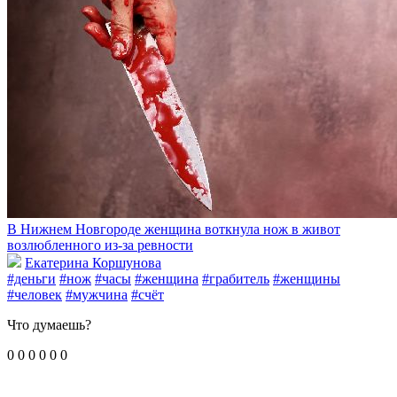
В Нижнем Новгороде женщина воткнула нож в живот
возлюбленного из-за ревности
Екатерина Коршунова
#деньги
#нож
#часы
#женщина
#грабитель
#женщины
#человек
#мужчина
#счёт
Что думаешь?
0
0
0
0
0
0