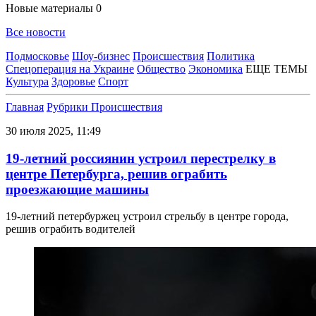
Новые материалы
0
Все новости
Подмосковье
Шоу-бизнес
Происшествия
Политика
Спецоперация на Украине
Общество
Экономика
ЕЩЕ ТЕМЫ
Культура
Здоровье
Спорт
Главная
Рубрики
Происшествия
30 июля 2025, 11:49
19-летний россиянин устроил перестрелку в
центре Петербурга, решив ограбить
проезжающие машины
19-летний петербуржец устроил стрельбу в центре города,
решив ограбить водителей