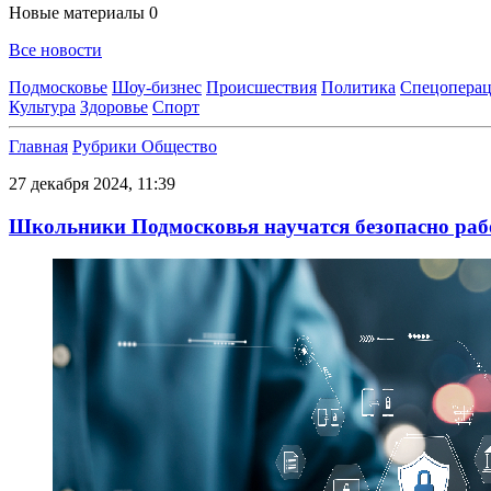
Новые материалы
0
Все новости
Подмосковье
Шоу-бизнес
Происшествия
Политика
Спецоперац
Культура
Здоровье
Спорт
Главная
Рубрики
Общество
27 декабря 2024, 11:39
Школьники Подмосковья научатся безопасно рабо