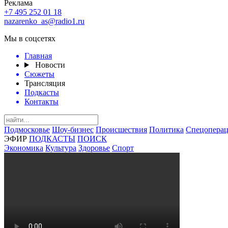
Реклама
+7 495 252 01 18
nazarenko_as@radio1.ru
Мы в соцсетях
Главная
Новости
Сюжеты
Трансляция
Подкасты
Контакты
Подмосковье
Шоу-бизнес
Происшествия
Политика
Спецоперац
ЭФИР
ПОДКАСТЫ
ПОИСК
Экономика
Культура
Здоровье
Спорт