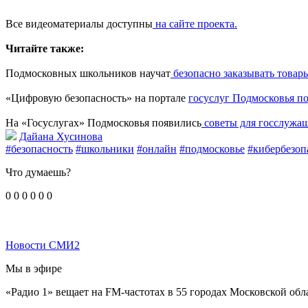
Все видеоматериалы доступны
на сайте проекта.
Читайте также:
Подмосковных школьников научат
безопасно заказывать товар
«Цифровую безопасность» на портале
госуслуг Подмосковья по
На «Госуслугах» Подмосковья появились
советы для госслужащ
Дайана Хусинова
#безопасность
#школьники
#онлайн
#подмосковье
#кибербезоп
Что думаешь?
0
0
0
0
0
0
Новости СМИ2
Мы в эфире
«Радио 1» вещает на FM-частотах в 55 городах Московской обл