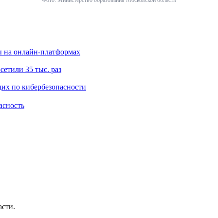
ы на онлайн-платформах
сетили 35 тыс. раз
их по кибербезопасности
асность
асти.