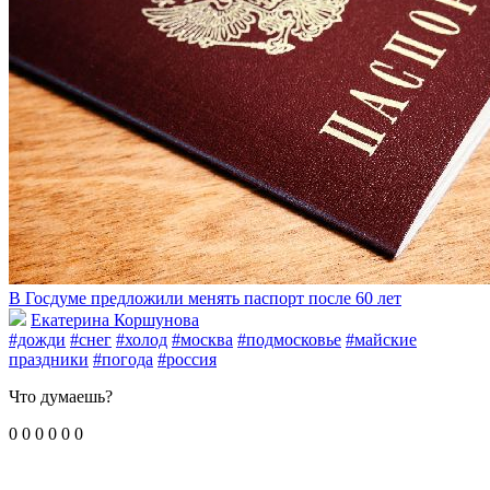
В Госдуме предложили менять паспорт после 60 лет
Екатерина Коршунова
#дожди
#снег
#холод
#москва
#подмосковье
#майские
праздники
#погода
#россия
Что думаешь?
0
0
0
0
0
0