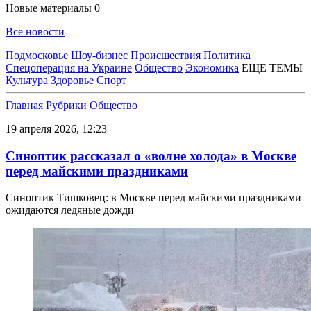
Новые материалы
0
Все новости
Подмосковье
Шоу-бизнес
Происшествия
Политика
Спецоперация на Украине
Общество
Экономика
ЕЩЕ ТЕМЫ
Культура
Здоровье
Спорт
Главная
Рубрики
Общество
19 апреля 2026, 12:23
Синоптик рассказал о «волне холода» в Москве
перед майскими праздниками
Синоптик Тишковец: в Москве перед майскими праздниками
ожидаются ледяные дожди