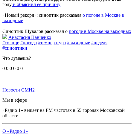
году
и объяснил ее причину
«Новый рекорд»: синоптик рассказала
о погоде в Москве в
выходные
Синоптик Шувалов рассказал о
погоде в Москве на выходных
Анастасия Панченко
#солнце
#погода
#температура
#выходные
#неделя
#синоптики
Что думаешь?
0
0
0
0
0
0
Новости СМИ2
Мы в эфире
«Радио 1» вещает на FM-частотах в 55 городах Московской
области.
О «Радио 1»