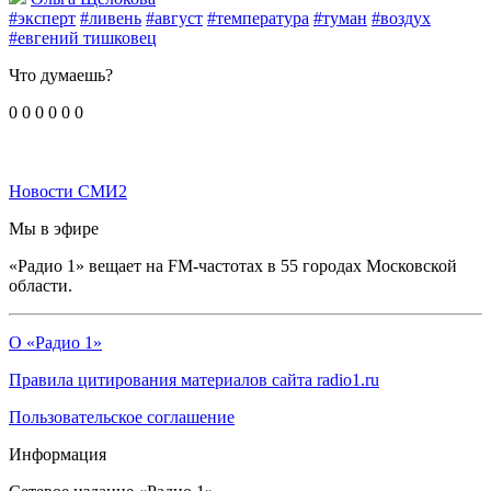
#эксперт
#ливень
#август
#температура
#туман
#воздух
#евгений тишковец
Что думаешь?
0
0
0
0
0
0
Новости СМИ2
Мы в эфире
«Радио 1» вещает на FM-частотах в 55 городах Московской
области.
О «Радио 1»
Правила цитирования материалов сайта radio1.ru
Пользовательское соглашение
Информация