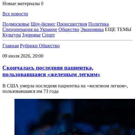
Новые материалы
0
Все новости
Подмосковье
Шоу-бизнес
Происшествия
Политика
Спецоперация на Украине
Общество
Экономика
ЕЩЕ ТЕМЫ
Культура
Здоровье
Спорт
Главная
Рубрики
Общество
09 июля 2026, 20:00
Скончалась последняя пациентка,
пользовавшаяся «железным легким»
В США умерла последняя пациентка на «железном легком»,
пользовавшаяся им 73 года