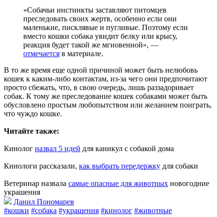
«Собачьи инстинкты заставляют питомцев
преследовать своих жертв, особенно если они
маленькие, писклявые и пугливые. Поэтому если
вместо кошки собака увидит белку или крысу,
реакция будет такой же мгновенной», —
отмечается
в материале.
В то же время еще одной причиной может быть нелюбовь
кошек к каким-либо контактам, из-за чего они предпочитают
просто сбежать, что, в свою очередь, лишь раззадоривает
собак. К тому же преследование кошек собаками может быть
обусловлено простым любопытством или желанием поиграть,
что чуждо кошке.
Читайте также:
Кинолог
назвал 5 идей
для каникул с собакой дома
Кинологи рассказали,
как выбрать передержку
для собаки
Ветеринар назвала
самые опасные для животных
новогодние
украшения
Данил Пономарев
#кошки
#собака
#украшения
#кинолог
#животные