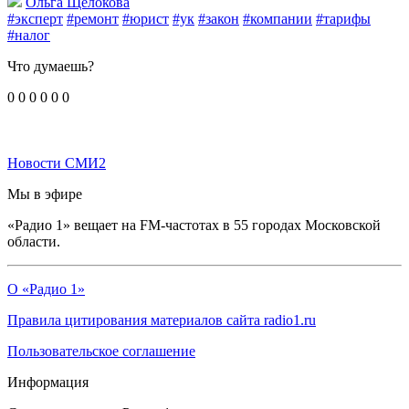
Ольга Щелокова
#эксперт
#ремонт
#юрист
#ук
#закон
#компании
#тарифы
#налог
Что думаешь?
0
0
0
0
0
0
Новости СМИ2
Мы в эфире
«Радио 1» вещает на FM-частотах в 55 городах Московской
области.
О «Радио 1»
Правила цитирования материалов сайта radio1.ru
Пользовательское соглашение
Информация