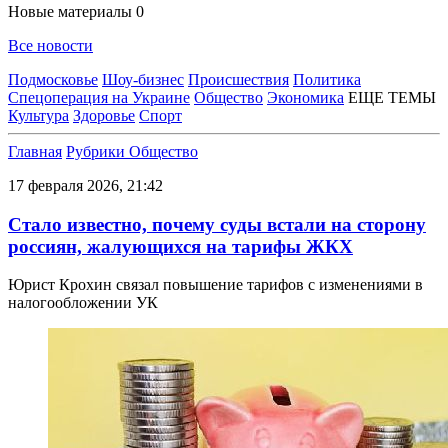
Новые материалы
0
Все новости
Подмосковье
Шоу-бизнес
Происшествия
Политика
Спецоперация на Украине
Общество
Экономика
ЕЩЕ ТЕМЫ
Культура
Здоровье
Спорт
Главная
Рубрики
Общество
17 февраля 2026, 21:42
Стало известно, почему суды встали на сторону
россиян, жалующихся на тарифы ЖКХ
Юрист Крохин связал повышение тарифов с изменениями в
налогообложении УК