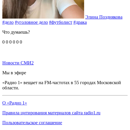
Элина Позднякова
#дело
#уголовное дело
#футболист
#драка
Что думаешь?
0
0
0
0
0
0
Новости СМИ2
Мы в эфире
«Радио 1» вещает на FM-частотах в 55 городах Московской
области.
О «Радио 1»
Правила цитирования материалов сайта radio1.ru
Пользовательское соглашение