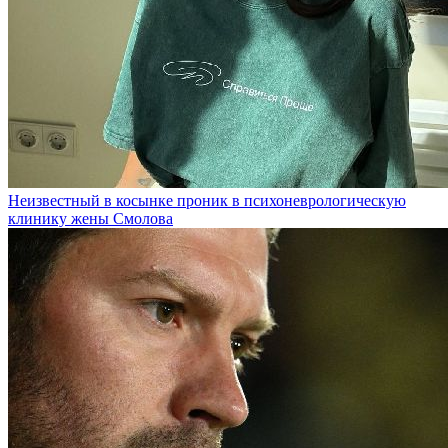
Неизвестный в косынке проник в психоневрологическую
клинику жены Смолова