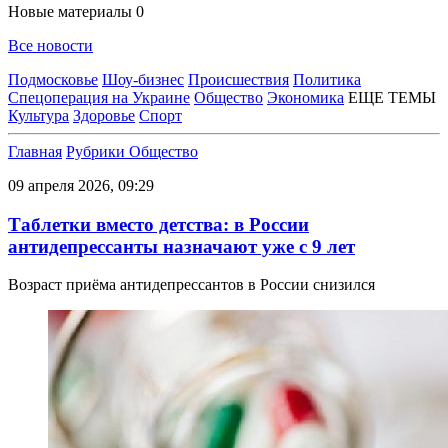
Новые материалы
0
Все новости
Подмосковье
Шоу-бизнес
Происшествия
Политика
Спецоперация на Украине
Общество
Экономика
ЕЩЕ ТЕМЫ
Культура
Здоровье
Спорт
Главная
Рубрики
Общество
09 апреля 2026, 09:29
Таблетки вместо детства: в России
антидепрессанты назначают уже с 9 лет
Возраст приёма антидепрессантов в России снизился