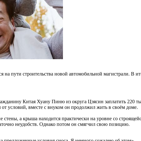
лся на пути строительства новой автомобильной магистрали. В 
ажданину Китая Хуану Пиню из округа Цзясин заплатить 220 тыс
 от условий, вместе с внуком он продолжил жить в своём доме.
 стены, а крыша находится практически на уровне со строящейс
таточно неудобств. Однако потом он смягчил свою позицию.
 на предложенные условия сноса. Я немного сожалею об этом», —