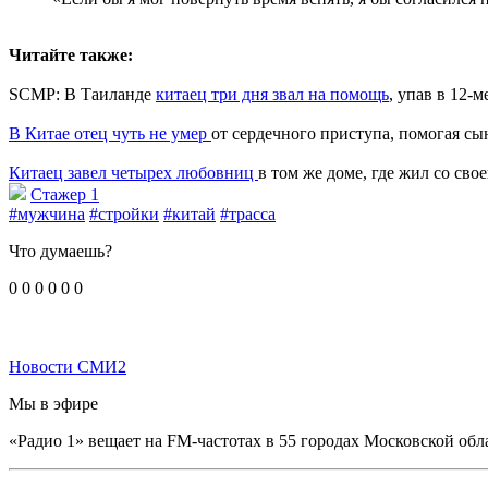
Читайте также:
SCMP: В Таиланде
китаец три дня звал на помощь
, упав в 12-
В Китае отец чуть не умер
от сердечного приступа, помогая с
Китаец завел четырех любовниц
в том же доме, где жил со сво
Стажер 1
#мужчина
#стройки
#китай
#трасса
Что думаешь?
0
0
0
0
0
0
Новости СМИ2
Мы в эфире
«Радио 1» вещает на FM-частотах в 55 городах Московской обл