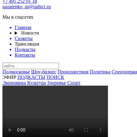
+7 495 252 01 18
nazarenko_as@radio1.ru
Мы в соцсетях
Главная
Новости
Сюжеты
Трансляция
Подкасты
Контакты
Подмосковье
Шоу-бизнес
Происшествия
Политика
Спецоперац
ЭФИР
ПОДКАСТЫ
ПОИСК
Экономика
Культура
Здоровье
Спорт