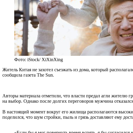
Фото: iStock/ XiXinXing
Житель Китая не захотел съезжать из дома, который располага
сообщила газета The Sun.
Авторы материала отметили, что власти предал агли жителю гр
на выбор. Однако после долгих переговоров мужчина отказался
В настоящий момент вокруг его жилища располагаются высокие
поделился, что шум стройки, пыль и грязь доставляют ему дос
«Если бы я мог повернуть время вспять, я бы согласился