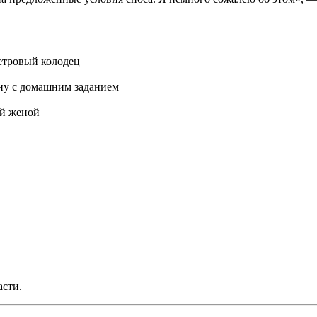
метровый колодец
ыну с домашним заданием
ей женой
асти.