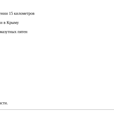
ении 15 километров
 и в Крыму
 мазутных пятен
асти.