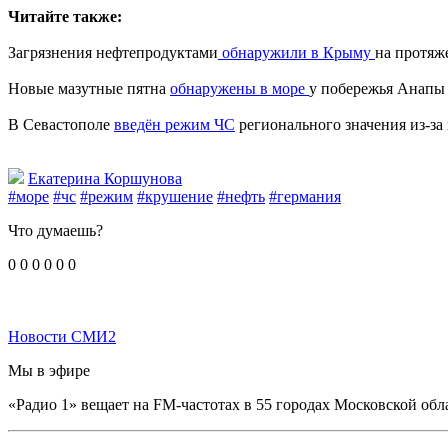
Читайте также:
Загрязнения нефтепродуктами
обнаружили в Крыму
на протяж
Новые мазутные пятна
обнаружены в море
у побережья Анапы
В Севастополе
введён режим ЧС
регионального значения из-за
Екатерина Коршунова
#море
#чс
#режим
#крушение
#нефть
#германия
Что думаешь?
0
0
0
0
0
0
Новости СМИ2
Мы в эфире
«Радио 1» вещает на FM-частотах в 55 городах Московской обл