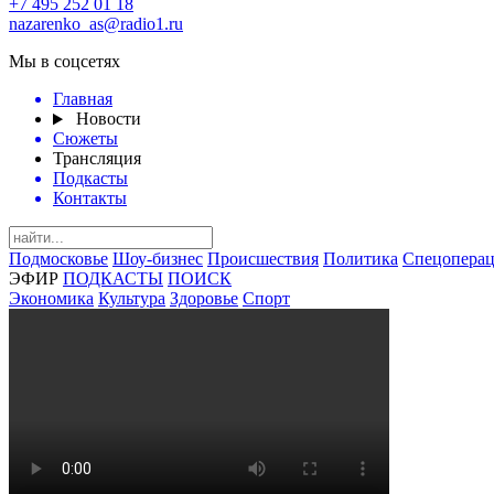
+7 495 252 01 18
nazarenko_as@radio1.ru
Мы в соцсетях
Главная
Новости
Сюжеты
Трансляция
Подкасты
Контакты
Подмосковье
Шоу-бизнес
Происшествия
Политика
Спецоперац
ЭФИР
ПОДКАСТЫ
ПОИСК
Экономика
Культура
Здоровье
Спорт