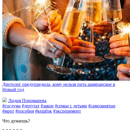
Диетолог предупредила, кому нельзя пить шампанское в
Новый год
Лидия Пономарева
#госдума
#депутат
#закон
#семьи с детьми
#самозанятые
#мрот
#пособия
#кешбэк
#эксперимент
Что думаешь?