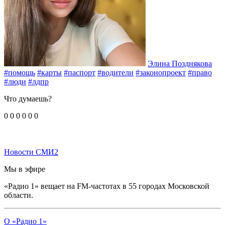
Элина Позднякова
#помощь
#карты
#паспорт
#водители
#законопроект
#право
#люди
#лдпр
Что думаешь?
0
0
0
0
0
0
Новости СМИ2
Мы в эфире
«Радио 1» вещает на FM-частотах в 55 городах Московской
области.
О «Радио 1»