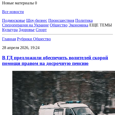
Новые материалы
0
Все новости
Подмосковье
Шоу-бизнес
Происшествия
Политика
Спецоперация на Украине
Общество
Экономика
ЕЩЕ ТЕМЫ
Культура
Здоровье
Спорт
Главная
Рубрики
Общество
28 апреля 2026, 19:24
В ГД предложили обеспечить водителей скорой
помощи правом на досрочную пенсию