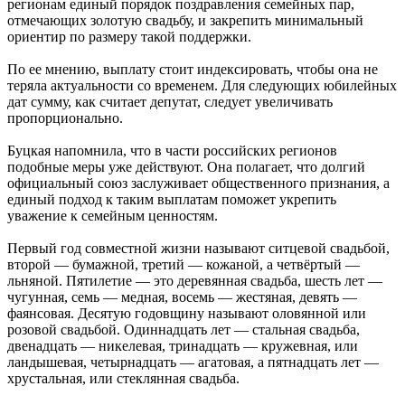
регионам единый порядок поздравления семейных пар,
отмечающих золотую свадьбу, и закрепить минимальный
ориентир по размеру такой поддержки.
По ее мнению, выплату стоит индексировать, чтобы она не
теряла актуальности со временем. Для следующих юбилейных
дат сумму, как считает депутат, следует увеличивать
пропорционально.
Буцкая напомнила, что в части российских регионов
подобные меры уже действуют. Она полагает, что долгий
официальный союз заслуживает общественного признания, а
единый подход к таким выплатам поможет укрепить
уважение к семейным ценностям.
Первый год совместной жизни называют ситцевой свадьбой,
второй — бумажной, третий — кожаной, а четвёртый —
льняной. Пятилетие — это деревянная свадьба, шесть лет —
чугунная, семь — медная, восемь — жестяная, девять —
фаянсовая. Десятую годовщину называют оловянной или
розовой свадьбой. Одиннадцать лет — стальная свадьба,
двенадцать — никелевая, тринадцать — кружевная, или
ландышевая, четырнадцать — агатовая, а пятнадцать лет —
хрустальная, или стеклянная свадьба.