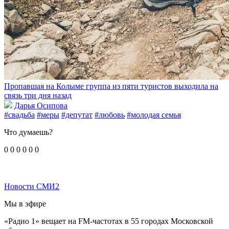
Пропавшая на Колыме группа из пяти туристов выходила на
связь три дня назад
Дарья Осипова
#свадьба
#меры
#депутат
#любовь
#молодая семья
Что думаешь?
0
0
0
0
0
0
Новости СМИ2
Мы в эфире
«Радио 1» вещает на FM-частотах в 55 городах Московской