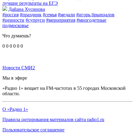
лучшие результаты на ЕГЭ
Дайана Хусинова
#россия
#праздник
#семья
#медали
#игорь брынцалов
#ценности
#супруги
#мероприятия
#многодетные
подмосковье
Что думаешь?
0
0
0
0
0
0
Новости СМИ2
Мы в эфире
«Радио 1» вещает на FM-частотах в 55 городах Московской
области.
О «Радио 1»
Правила цитирования материалов сайта radio1.ru
Пользовательское соглашение