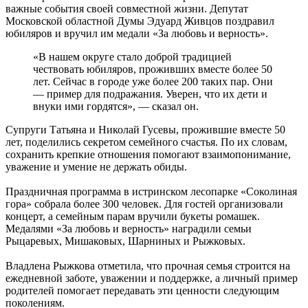
важные события своей совместной жизни. Депутат
Московской областной Думы Эдуард Живцов поздравил
юбиляров и вручил им медали «За любовь и верность».
«В нашем округе стало доброй традицией
чествовать юбиляров, проживших вместе более 50
лет. Сейчас в городе уже более 200 таких пар. Они
— пример для подражания. Уверен, что их дети и
внуки ими гордятся», — сказал он.
Супруги Татьяна и Николай Гусевы, прожившие вместе 50
лет, поделились секретом семейного счастья. По их словам,
сохранить крепкие отношения помогают взаимопонимание,
уважение и умение не держать обиды.
Праздничная программа в истринском лесопарке «Соколиная
гора» собрала более 300 человек. Для гостей организовали
концерт, а семейным парам вручили букеты ромашек.
Медалями «За любовь и верность» наградили семьи
Рыцаревых, Мишаковых, Шарниных и Рыжковых.
Владлена Рыжкова отметила, что прочная семья строится на
ежедневной заботе, уважении и поддержке, а личный пример
родителей помогает передавать эти ценности следующим
поколениям.