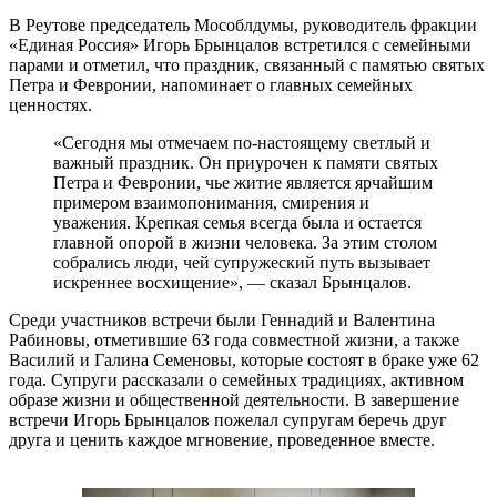
В Реутове председатель Мособлдумы, руководитель фракции
«Единая Россия» Игорь Брынцалов встретился с семейными
парами и отметил, что праздник, связанный с памятью святых
Петра и Февронии, напоминает о главных семейных
ценностях.
«Сегодня мы отмечаем по-настоящему светлый и
важный праздник. Он приурочен к памяти святых
Петра и Февронии, чье житие является ярчайшим
примером взаимопонимания, смирения и
уважения. Крепкая семья всегда была и остается
главной опорой в жизни человека. За этим столом
собрались люди, чей супружеский путь вызывает
искреннее восхищение», — сказал Брынцалов.
Среди участников встречи были Геннадий и Валентина
Рабиновы, отметившие 63 года совместной жизни, а также
Василий и Галина Семеновы, которые состоят в браке уже 62
года. Супруги рассказали о семейных традициях, активном
образе жизни и общественной деятельности. В завершение
встречи Игорь Брынцалов пожелал супругам беречь друг
друга и ценить каждое мгновение, проведенное вместе.