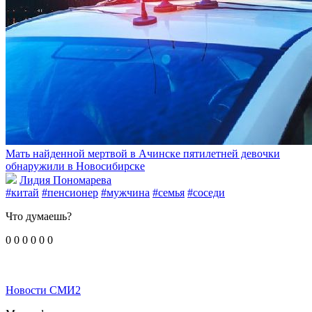
Мать найденной мертвой в Ачинске пятилетней девочки
обнаружили в Новосибирске
Лидия Пономарева
#китай
#пенсионер
#мужчина
#семья
#соседи
Что думаешь?
0
0
0
0
0
0
Новости СМИ2