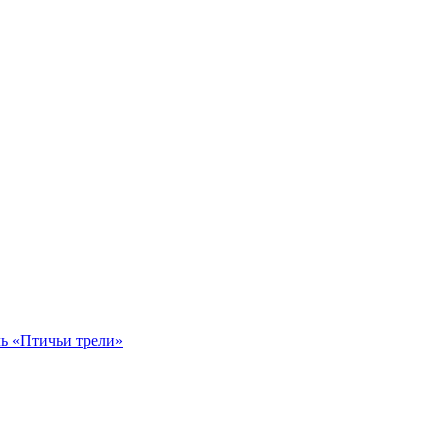
ль «Птичьи трели»