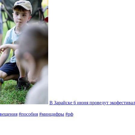
В Зарайске 6 июня проведут экофестива
вещения
#пособия
#минцифры
#рф