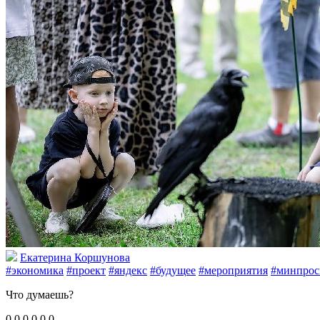
Екатерина Коршунова
#экономика
#проект
#яндекс
#будущее
#мероприятия
#минпрос
Что думаешь?
0
0
0
0
0
0