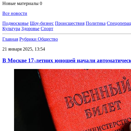
Новые материалы
0
Все новости
Подмосковье
Шоу-бизнес
Происшествия
Политика
Спецоперац
Культура
Здоровье
Спорт
Главная
Рубрики
Общество
21 января 2025, 13:54
В Москве 17-летних юношей начали автоматическ