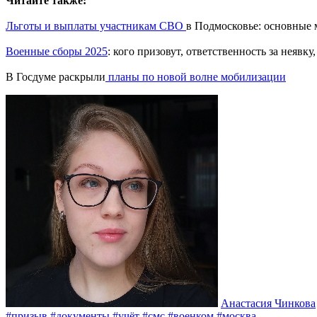
Читайте также:
Льготы и выплаты участникам СВО
в Подмосковье: основные
Военные сборы 2025
: кого призовут, ответственность за неявк
В Госдуме раскрыли
планы по новой волне мобилизации
Анастасия Чинкова
#призыв
#документы
#учёт
#смс
#военком
#москва