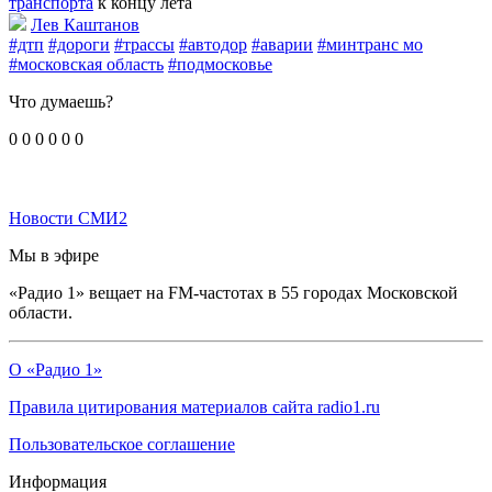
транспорта
к концу лета
Лев Каштанов
#дтп
#дороги
#трассы
#автодор
#аварии
#минтранс мо
#московская область
#подмосковье
Что думаешь?
0
0
0
0
0
0
Новости СМИ2
Мы в эфире
«Радио 1» вещает на FM-частотах в 55 городах Московской
области.
О «Радио 1»
Правила цитирования материалов сайта radio1.ru
Пользовательское соглашение
Информация