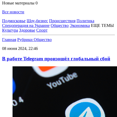
Новые материалы
0
Все новости
Подмосковье
Шоу-бизнес
Происшествия
Политика
Спецоперация на Украине
Общество
Экономика
ЕЩЕ ТЕМЫ
Культура
Здоровье
Спорт
Главная
Рубрики
Общество
08 июня 2024, 22:46
В работе Telegram произошёл глобальный сбой