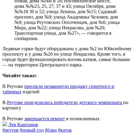
Новая, дома №№6 и 18; Носовихинское шоссе,
дома №№23, 25, 27, 37 и 43; улица Октября, дома
№№18 30 и 52; улица Ленина, дом №15; Садовый
проспект, дом №9; улица Академика Челомея, дом
№9; улица Реутовских Ополченцев, дом №6; улица
Мира, дом №22; улица Некрасова, дом №20;
Транспортная улица, дом №27», — говорится в
сообщении.
Ледяные горки будут оборудованы у дома №2 по Юбилейному
проспекту и у дома №20 по улице Некрасова. Кроме того, в
городе будет функционировать восемь катков, самые большие
— на территории Центрального парка.
Читайте также:
В Реутове
пресекли незаконную продажу спиртного и
табачных
изделий
В
Реутове определились победители детского чемпионата
по
картингу
В Реутове
завершается ремонт
в поликлиниках
Лев Каштанов
#реутов
#новый год
#ёлки
#каток