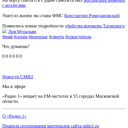
На борту сбитого в Судане самолета был
российский инженер
с коллегами
Ушел из жизни экс-глава ФМС
Константин Ромодановский
Появились новые подробности
убийства военкора Татарского
Лия Мурадьян
#вмф
#сирия
#военные
#смерть
#севастополь
Что думаешь?
0
0
0
0
0
0
Новости СМИ2
Мы в эфире
«Радио 1» вещает на FM-частотах в 55 городах Московской
области.
О «Радио 1»
Правила цитирования материалов сайта radio1.ru