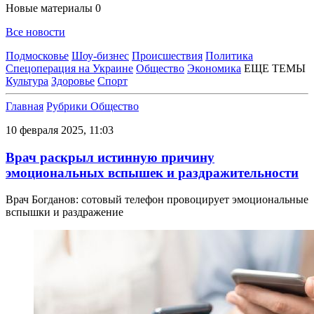
Новые материалы
0
Все новости
Подмосковье
Шоу-бизнес
Происшествия
Политика
Спецоперация на Украине
Общество
Экономика
ЕЩЕ ТЕМЫ
Культура
Здоровье
Спорт
Главная
Рубрики
Общество
10 февраля 2025, 11:03
Врач раскрыл истинную причину
эмоциональных вспышек и раздражительности
Врач Богданов: сотовый телефон провоцирует эмоциональные
вспышки и раздражение