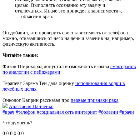
целью. Выполнять осознанно эту задачу и
отключаться. Иначе это приведет к зависимости»,
— объяснил врач.
Он добавил, что проверить свою зависимость от телефона
можно, отказавшись от него на день и заменив на, например,
физическую активность.
Читайте также:
Физик Широкорад допустил возможность взрыва
смартфонов
по аналогии с пейджерами
Терапевт Зарема Тен дала оценку
использования водки в
лечебных целях
Онколог Каприн рассказал про
первые признаки рака
Анастасия Панченко
#врач
#телефон
#социальная сеть
#интернет
#болезни
#врачи
Что думаешь?
0
0
0
0
0
0