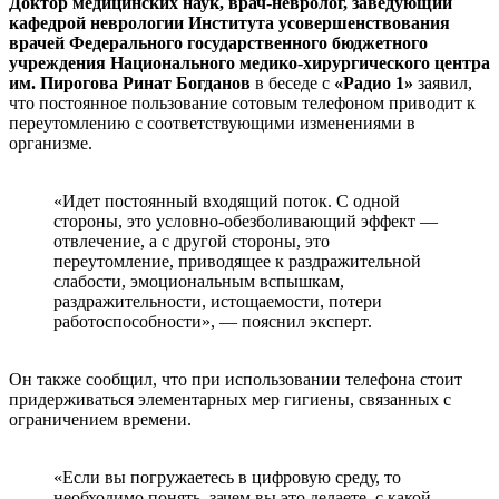
Доктор медицинских наук, врач-невролог, заведующий
кафедрой неврологии Института усовершенствования
врачей Федерального государственного бюджетного
учреждения Национального медико-хирургического центра
им. Пирогова Ринат Богданов
в беседе с
«Радио 1»
заявил,
что постоянное пользование сотовым телефоном приводит к
переутомлению с соответствующими изменениями в
организме.
«Идет постоянный входящий поток. С одной
стороны, это условно-обезболивающий эффект —
отвлечение, а с другой стороны, это
переутомление, приводящее к раздражительной
слабости, эмоциональным вспышкам,
раздражительности, истощаемости, потери
работоспособности», — пояснил эксперт.
Он также сообщил, что при использовании телефона стоит
придерживаться элементарных мер гигиены, связанных с
ограничением времени.
«Если вы погружаетесь в цифровую среду, то
необходимо понять, зачем вы это делаете, с какой