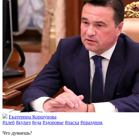
Екатерина Коршунова
#хлеб
#кулич
#еда
#здоровье
#пасха
#праздник
Что думаешь?