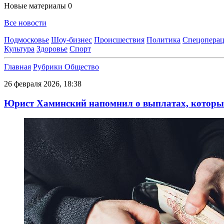
Новые материалы
0
Все новости
Подмосковье
Шоу-бизнес
Происшествия
Политика
Спецоперац
Культура
Здоровье
Спорт
Главная
Рубрики
Общество
26 февраля 2026, 18:38
Юрист Хаминский напомнил о выплатах, которые