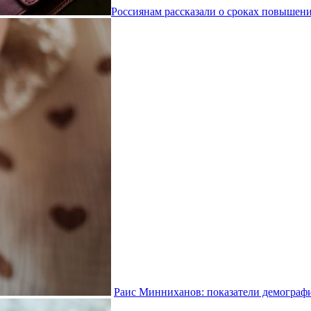
Россиянам рассказали о сроках повышени
Раис Минниханов: показатели демографи