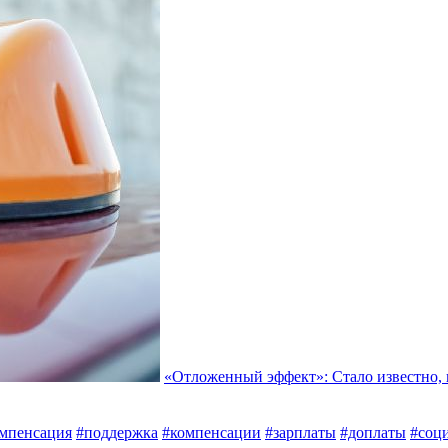
«Отложенный эффект»: Стало известно, 
мпенсация
#поддержка
#компенсации
#зарплаты
#доплаты
#соц