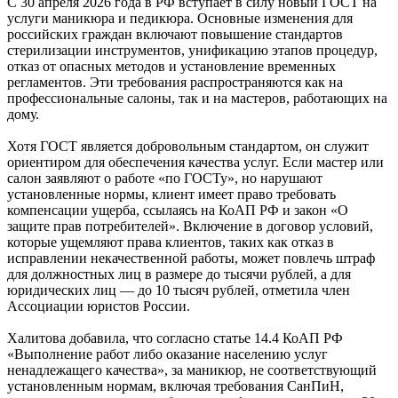
С 30 апреля 2026 года в РФ вступает в силу новый ГОСТ на
услуги маникюра и педикюра. Основные изменения для
российских граждан включают повышение стандартов
стерилизации инструментов, унификацию этапов процедур,
отказ от опасных методов и установление временных
регламентов. Эти требования распространяются как на
профессиональные салоны, так и на мастеров, работающих на
дому.
Хотя ГОСТ является добровольным стандартом, он служит
ориентиром для обеспечения качества услуг. Если мастер или
салон заявляют о работе «по ГОСТу», но нарушают
установленные нормы, клиент имеет право требовать
компенсации ущерба, ссылаясь на КоАП РФ и закон «О
защите прав потребителей». Включение в договор условий,
которые ущемляют права клиентов, таких как отказ в
исправлении некачественной работы, может повлечь штраф
для должностных лиц в размере до тысячи рублей, а для
юридических лиц — до 10 тысяч рублей, отметила член
Ассоциации юристов России.
Халитова добавила, что согласно статье 14.4 КоАП РФ
«Выполнение работ либо оказание населению услуг
ненадлежащего качества», за маникюр, не соответствующий
установленным нормам, включая требования СанПиН,