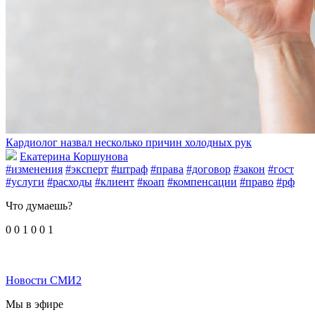
Кардиолог назвал несколько причин холодных рук
Екатерина Коршунова
#изменения
#эксперт
#штраф
#права
#договор
#закон
#гост
#услуги
#расходы
#клиент
#коап
#компенсации
#право
#рф
Что думаешь?
0
0
1
0
0
1
Новости СМИ2
Мы в эфире