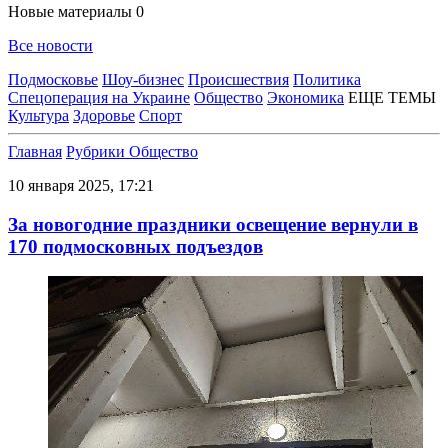
Новые материалы
0
Все новости
Подмосковье
Шоу-бизнес
Происшествия
Политика
Спецоперация на Украине
Общество
Экономика
ЕЩЕ ТЕМЫ
Культура
Здоровье
Спорт
Главная
Рубрики
Общество
10 января 2025, 17:21
За новогодние праздники освещение вернули в
170 подмосковных подъездов