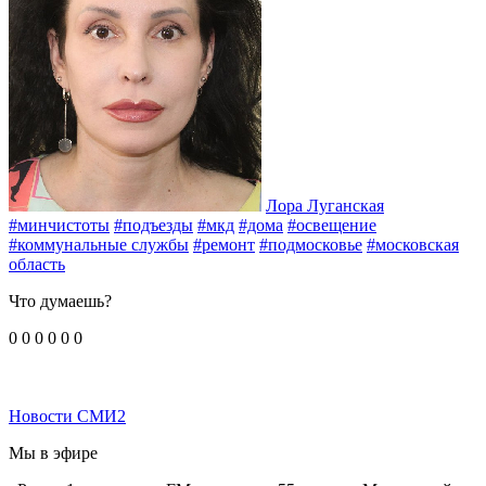
Лора Луганская
#минчистоты
#подъезды
#мкд
#дома
#освещение
#коммунальные службы
#ремонт
#подмосковье
#московская
область
Что думаешь?
0
0
0
0
0
0
Новости СМИ2
Мы в эфире