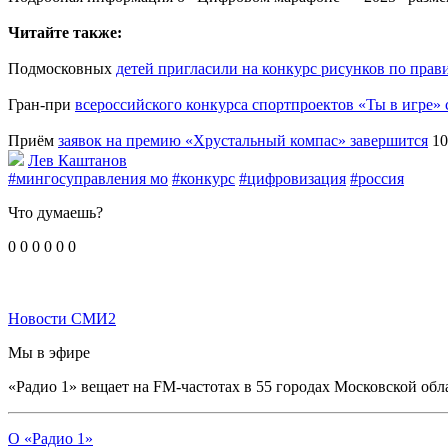
Читайте также:
Подмосковных
детей пригласили на конкурс рисунков по пра
Гран-при
всероссийского конкурса спортпроектов «Ты в игре» 
Приём
заявок на премию «Хрустальный компас» завершится
10
Лев Каштанов
#мингосуправления мо
#конкурс
#цифровизация
#россия
Что думаешь?
0
0
0
0
0
0
Новости СМИ2
Мы в эфире
«Радио 1» вещает на FM-частотах в 55 городах Московской обл
О «Радио 1»