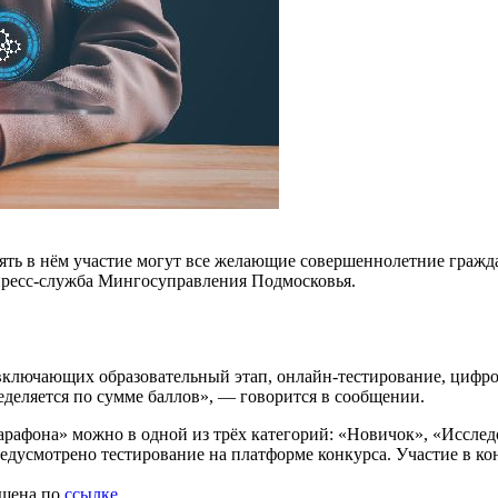
ть в нём участие могут все желающие совершеннолетние гражда
 пресс-служба Мингосуправления Подмосковья.
 включающих образовательный этап, онлайн-тестирование, цифр
еделяется по сумме баллов», — говорится в сообщении.
рафона» можно в одной из трёх категорий: «Новичок», «Исследо
редусмотрено тестирование на платформе конкурса. ​Участие в ко
ещена по
ссылке
.