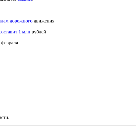
вилам дорожного
движения
составит 1 млн
рублей
 февраля
асти.