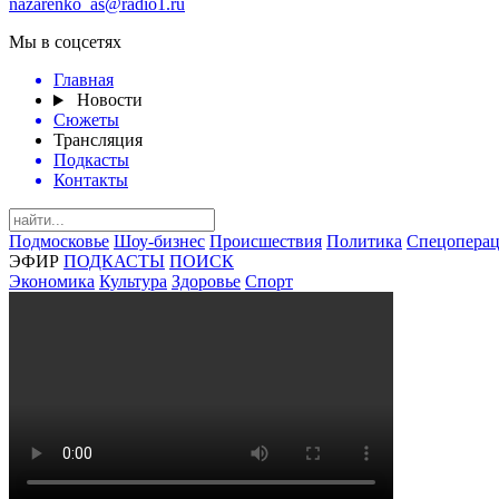
nazarenko_as@radio1.ru
Мы в соцсетях
Главная
Новости
Сюжеты
Трансляция
Подкасты
Контакты
Подмосковье
Шоу-бизнес
Происшествия
Политика
Спецоперац
ЭФИР
ПОДКАСТЫ
ПОИСК
Экономика
Культура
Здоровье
Спорт