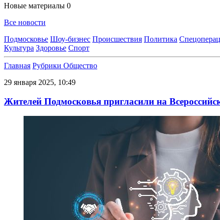
Новые материалы
0
Все новости
Подмосковье
Шоу-бизнес
Происшествия
Политика
Спецоперац
Культура
Здоровье
Спорт
Главная
Рубрики
Общество
29 января 2025, 10:49
Жителей Подмосковья пригласили на Всероссий