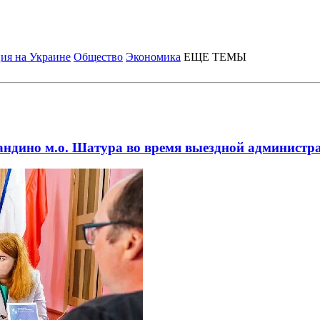
ия на Украине
Общество
Экономика
ЕЩЕ ТЕМЫ
вандино м.о. Шатура во время выездной администр