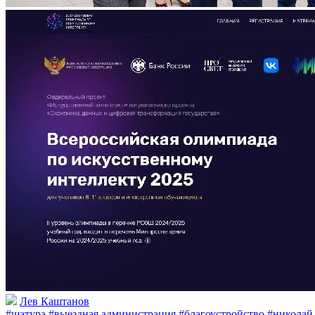
Лев Каштанов
#шатура
#выездная администрация
#благоустройство
#николай