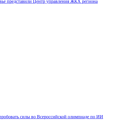
вье представили Центр управления ЖКХ региона
робовать силы во Всероссийской олимпиаде по ИИ