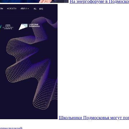
На энергофоруме в Подмоско
Школьники Подмосковья могут поп
 прилуцкий