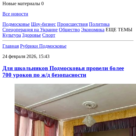
Новые материалы
0
Все новости
Подмосковье
Шоу-бизнес
Происшествия
Политика
Спецоперация на Украине
Общество
Экономика
ЕЩЕ ТЕМЫ
Культура
Здоровье
Спорт
Главная
Рубрики
Подмосковье
24 февраля 2026, 15:43
Для школьников Подмосковья провели более
700 уроков по ж/д безопасности