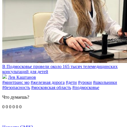
В Подмосковье провели около 165 тысяч телемедицинских
консультаций для детей
Лев Каштанов
#минтранс мо
#железная дорога
#дети
#уроки
#школьники
#безопасность
#московская область
#подмосковье
Что думаешь?
0
0
0
0
0
0