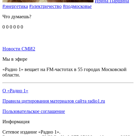
Ирина Паршина
#энергетика
#электричество
#подмосковье
Что думаешь?
0
0
0
0
0
0
Новости СМИ2
Мы в эфире
«Радио 1» вещает на FM-частотах в 55 городах Московской
области.
О «Радио 1»
Правила цитирования материалов сайта radio1.ru
Пользовательское соглашение
Информация
Сетевое издание «Радио 1».