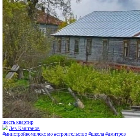
шесть квартир
Лев Каштанов
#минстройкомплекс мо
#строительство
#школа
#дмитров