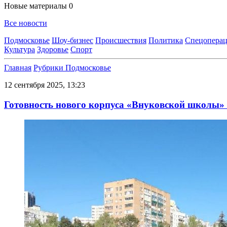
Новые материалы
0
Все новости
Подмосковье
Шоу-бизнес
Происшествия
Политика
Спецоперац
Культура
Здоровье
Спорт
Главная
Рубрики
Подмосковье
12 сентября 2025, 13:23
Готовность нового корпуса «Внуковской школы»